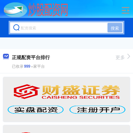
搜索
正规配资平台排行
更多
已收录
999
+家平台