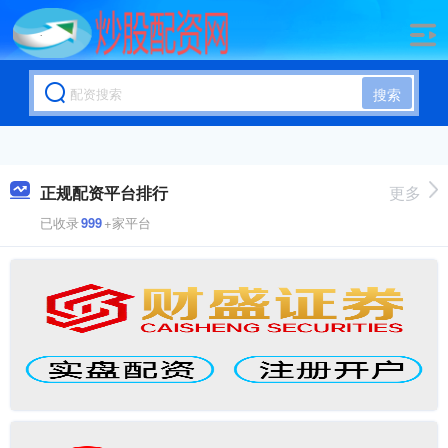
搜索
正规配资平台排行
更多
已收录
999
+家平台