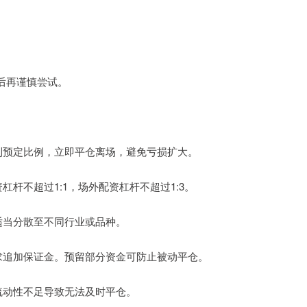
后再谨慎尝试。
损达到预定比例，立即平仓离场，避免亏损扩大。
资杠杆不超过1:1，场外配资杠杆不超过1:3。
可适当分散至不同行业或品种。
能要求追加保证金。预留部分资金可防止被动平仓。
因流动性不足导致无法及时平仓。